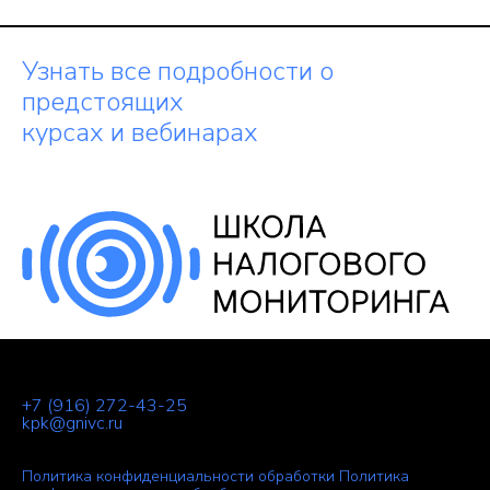
Узнать все подробности о
предстоящих
курсах и вебинарах
+7 (916) 272-43-25
kpk@gnivc.ru
Политика конфиденциальности обработки
Политика